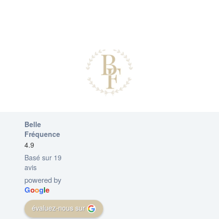
Belle
Fréquence
4.9
Basé sur 19
avis
powered by
G
o
o
g
l
e
évaluez-nous sur