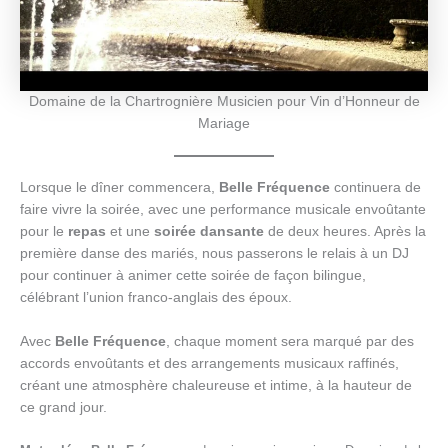
Domaine de la Chartrognière Musicien pour Vin d’Honneur de
Mariage
Lorsque le dîner commencera,
Belle Fréquence
continuera de
faire vivre la soirée, avec une performance musicale envoûtante
pour le
repas
et une
soirée dansante
de deux heures. Après la
première danse des mariés, nous passerons le relais à un DJ
pour continuer à animer cette soirée de façon bilingue,
célébrant l’union franco-anglais des époux.
Avec
Belle Fréquence
, chaque moment sera marqué par des
accords envoûtants et des arrangements musicaux raffinés,
créant une atmosphère chaleureuse et intime, à la hauteur de
ce grand jour.