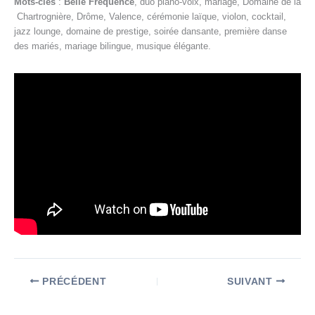
Mots-clés
:
Belle Fréquence
, duo piano-voix, mariage, Domaine de la
Chartrognière, Drôme, Valence, cérémonie laïque, violon, cocktail,
jazz lounge, domaine de prestige, soirée dansante, première danse
des mariés, mariage bilingue, musique élégante.
PRÉCÉDENT
SUIVANT