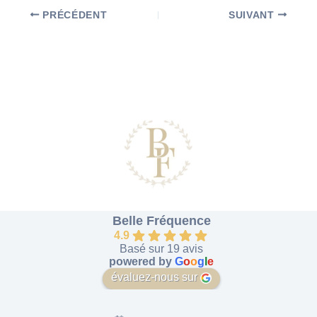
PRÉCÉDENT
SUIVANT
Belle Fréquence
4.9
Basé sur 19 avis
powered by
G
o
o
g
l
e
évaluez-nous sur