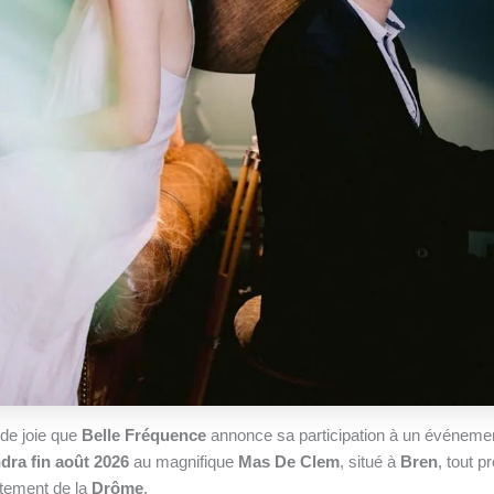
de joie que
Belle Fréquence
annonce sa participation à un événemen
dra fin août 2026
au magnifique
Mas De Clem
, situé à
Bren
, tout p
rtement de la
Drôme
.