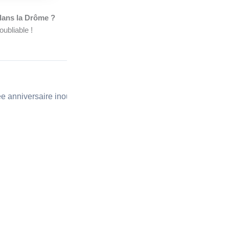
 dans la Drôme ?
oubliable !
SUIVANT
Belle Fréquence – Une soirée anniversaire inoubliable au Lion Rouge de Brignais