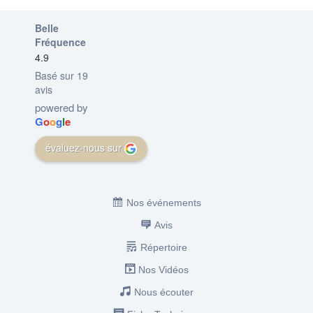
Belle
Fréquence
4.9
Basé sur 19
avis
powered by
G
o
o
g
l
e
évaluez-nous sur
Nos événements
Avis
Répertoire
Nos Vidéos
Nous écouter